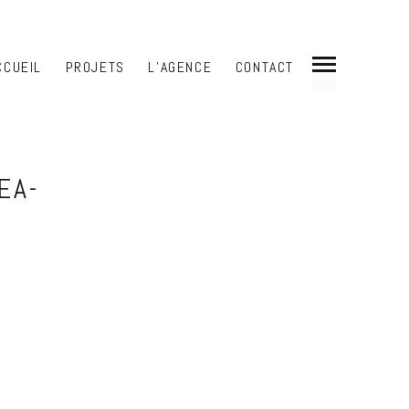
CCUEIL
PROJETS
L’AGENCE
CONTACT
Portfolio
Partager
-
EA-