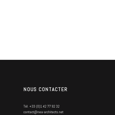
NOUS CONTACTER
Tél. +33 (0)1 42 77 92 32
contact@nea-architects.net