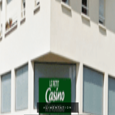
ALIMENTATION