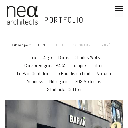
PORTFOLIO
Filtrer par
CLIENT
LIEU
PROGRAMME
ANNÉE
Tous
Aigle
Barak
Charles Wells
Conseil Régional PACA
Franprix
Hilton
Le Pain Quotidien
Le Paradis du Fruit
Matsuri
Neoness
Nitrogénie
SOS Médecins
Starbucks Coffee